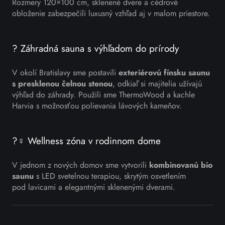
Rozmery 120×100 cm, sklenené dvere a cédrové
obloženie zabezpečili luxusný vzhľad aj v malom priestore.
? Záhradná sauna s výhľadom do prírody
V okolí Bratislavy sme postavili
exteriérovú fínsku saunu
s presklenou čelnou stenou
, odkiaľ si majitelia užívajú
výhľad do záhrady. Použili sme ThermoWood a kachle
Harvia s možnosťou polievania lávových kameňov.
?‍♀️ Wellness zóna v rodinnom dome
V jednom z nových domov sme vytvorili
kombinovanú bio
saunu
s LED svetelnou terapiou, skrytým osvetlením
pod lavicami a elegantnými sklenenými dverami.