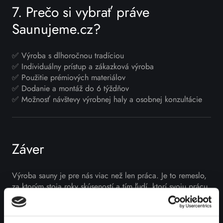
7. Prečo si vybrať práve
Saunujeme.cz?
✅ Výroba s dlhoročnou tradíciou
✅ Individuálny prístup a zákazková výroba
✅ Použitie prémiových materiálov
✅ Dodanie a montáž do 6 týždňov
✅ Možnosť návštevy výrobnej haly a osobnej konzultácie
Záver
Výroba sauny je pre nás viac než len práca. Je to remeslo,
za ktorým stoja roky skúseností a tím ľudí, ktorí svoju prácu
robia srdcom. Ak snívate o vlastnej saune na mieru, sme tu
pre vás – od prvej myšlienky až po chvíľu, keď prvýkrát
zasadnete na lavicu a užijete si príjemné teplo.