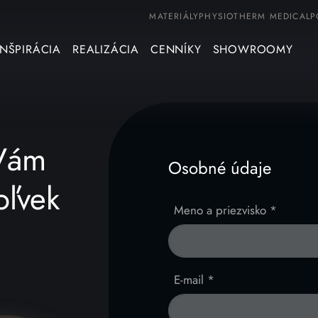
MATERIÁLY
PHYSIOTHERM MEDICAL
P
INŠPIRÁCIA
REALIZÁCIA
CENNÍKY
SHOWROOMY
 Vám
Osobné údaje
oľvek
Meno a priezvisko *
E-mail *