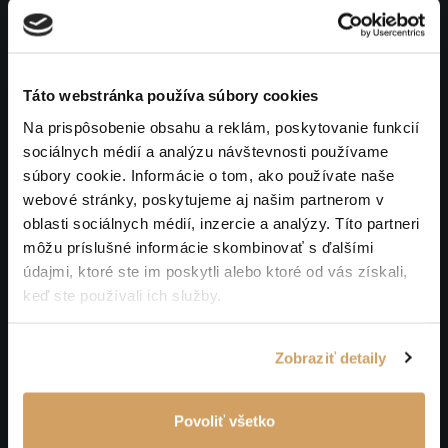
Zaväzujeme sa zaistiť bezpečnosť Vašich dát. Aby sme
zabránili neoprávnenému prístupu k nim alebo ich
neoprávnenému zverejneniu, zaviedli sme vhodné fyzické,
elektronické a manažérske postupy na ochranu
Táto webstránka používa súbory cookies
a zabezpečenie informácií, ktoré zhromažďujeme. Všetky
informácie, ktoré nám poskytnete, sú uložené na našich
Na prispôsobenie obsahu a reklám, poskytovanie funkcií
zabezpečených serveroch s obmedzeným prístupom.
sociálnych médií a analýzu návštevnosti používame
súbory cookie. Informácie o tom, ako používate naše
webové stránky, poskytujeme aj našim partnerom v
5. Poskytovanie Vašich dát
oblasti sociálnych médií, inzercie a analýzy. Títo partneri
môžu príslušné informácie skombinovať s ďalšími
Vaše osobné údaje môžeme poskytnúť iným spoločnostiam,
údajmi, ktoré ste im poskytli alebo ktoré od vás získali,
ktoré angažujeme preto, aby nám pomohli s našimi
keď ste používali ich služby.
aktivitami, napr. spoločnostiam zaisťujúcim prepravu
a doručenie Vami zakúpených produktov, spoločnostiam
pre výskum trhu, poskytovateľovi hostingu, údržby a správy
Zobraziť detaily
siete. Spoločnostiam, ktoré pre nás vykonávajú činnosť ako
spracovateľ osobných údajov máme uzavretú
Povoliť všetko
zodpovedajúcu zmluvu a dohodu o mlčanlivosti. Všetkých
dodávateľov týchto služieb starostlivo vyberáme a vždy