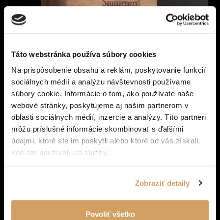
Táto webstránka používa súbory cookies
Slovenská sauna: poctivá výroba, ktorá má dušu
Na prispôsobenie obsahu a reklám, poskytovanie funkcií
sociálnych médií a analýzu návštevnosti používame
súbory cookie. Informácie o tom, ako používate naše
webové stránky, poskytujeme aj našim partnerom v
DETAIL
oblasti sociálnych médií, inzercie a analýzy. Títo partneri
môžu príslušné informácie skombinovať s ďalšími
údajmi, ktoré ste im poskytli alebo ktoré od vás získali,
keď ste používali ich služby.
Zobraziť detaily
Povoliť všetko