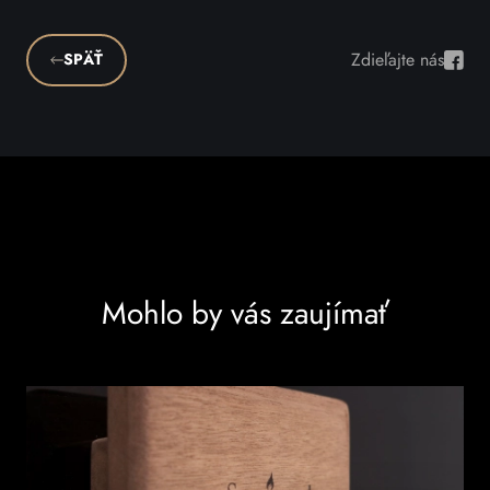
Zdieľajte nás
SPÄŤ
Zdieľ
Mohlo by vás zaujímať