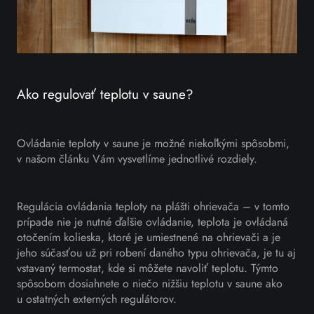
Ako regulovať teplotu v saune?
Ovládanie teploty v saune je možné niekoľkými spôsobmi,
v našom článku Vám vysvetlíme jednotlivé rozdiely.
Regulácia ovládania teploty na plášti ohrievača – v tomto
prípade nie je nutné ďalšie ovládanie, teplota je ovládaná
otočením kolieska, ktoré je umiestnené na ohrievači a je
jeho súčasťou už pri robení daného typu ohrievača, je tu aj
vstavaný termostat, kde si môžete navoliť teplotu. Týmto
spôsobom dosiahnete o niečo nižšiu teplotu v saune ako
u ostatných externých regulátorov.