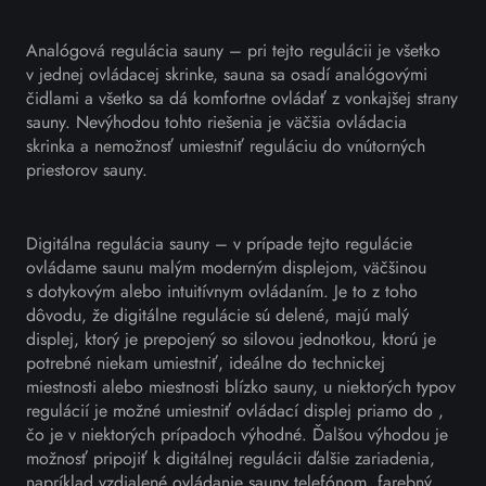
Analógová regulácia sauny – pri tejto regulácii je všetko
v jednej ovládacej skrinke, sauna sa osadí analógovými
čidlami a všetko sa dá komfortne ovládať z vonkajšej strany
sauny. Nevýhodou tohto riešenia je väčšia ovládacia
skrinka a nemožnosť umiestniť reguláciu do vnútorných
priestorov sauny.
Digitálna regulácia sauny – v prípade tejto regulácie
ovládame saunu malým moderným displejom, väčšinou
s dotykovým alebo intuitívnym ovládaním. Je to z toho
dôvodu, že digitálne regulácie sú delené, majú malý
displej, ktorý je prepojený so silovou jednotkou, ktorú je
potrebné niekam umiestniť, ideálne do technickej
miestnosti alebo miestnosti blízko sauny, u niektorých typov
regulácií je možné umiestniť ovládací displej priamo do ,
čo je v niektorých prípadoch výhodné. Ďalšou výhodou je
možnosť pripojiť k digitálnej regulácii ďalšie zariadenia,
napríklad vzdialené ovládanie sauny telefónom, farebný