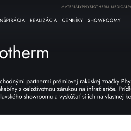
MATERIÁLY
PHYSIOTHERM MEDICAL
P
INŠPIRÁCIA
REALIZÁCIA
CENNÍKY
SHOWROOMY
iotherm
bchodnými partnermi prémiovej rakúskej značky Phy
abíny s celoživotnou zárukou na infražiariče. Príďt
lavského showroomu a vyskúšať si ich na vlastnej ko