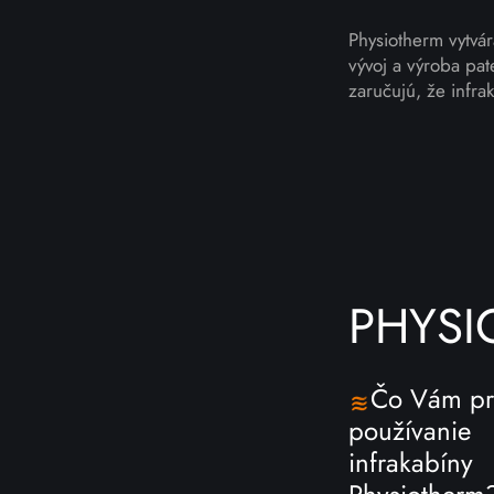
Physiotherm vytvára
vývoj a výroba pa
zaručujú, že infra
PHYSI
Čo Vám pr
používanie
infrakabíny