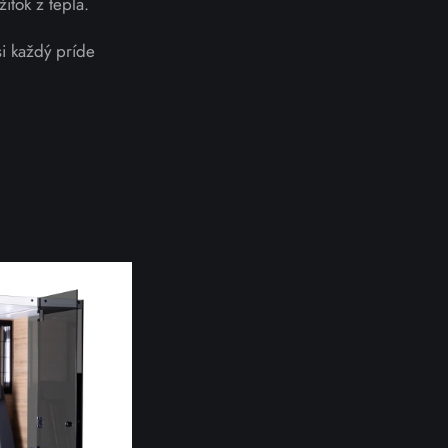
itok z tepla.
si každý príde