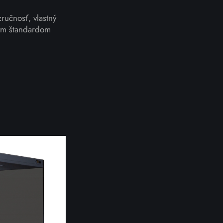
zručnosť, vlastný
ným štandardom