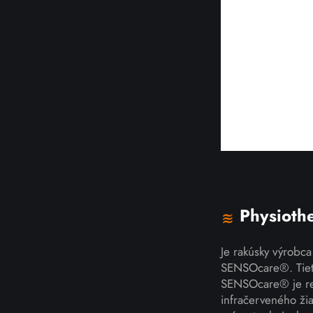
Physioth
Je rakúsky výrobca
SENSOcare®. Tieto
SENSOcare® je rev
infračerveného ži