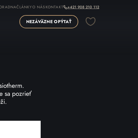
ORADNA
ČLÁNKY
O NÁS
KONTAKT
+421 908 210 112
NEZÁVÄZNE OPÝTAŤ
siotherm.
e sa pozrieť
ži.