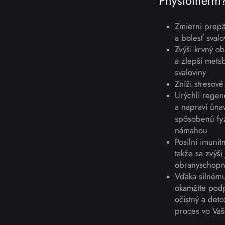
Physiotherm
Zmierni prepä
a bolesť svalo
Zvýši krvný o
a zlepší meta
svaloviny
Zníži stresové
Urýchli regen
a napraví úna
spôsobenú fy
námahou
Posilní imunit
takže sa zvýši
obranyschopn
Vďaka silném
okamžite pod
očistný a deto
proces vo Vaš