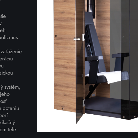
?
tie
v
beh
bolizmus
 zaťaženie
eráciu
vu
zickou
ný systém,
 jeho
osť
u poteniu
porí
xikačný
om tele