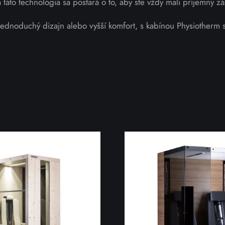
 táto technológia sa postará o to, aby ste vždy mali príjemný záž
jednoduchý dizajn alebo vyšší komfort, s kabínou Physiotherm 