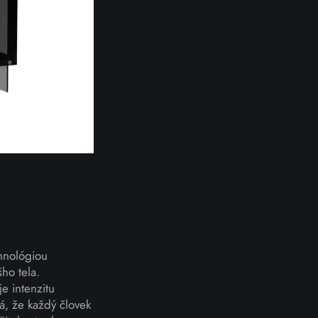
chnológiou
ho tela.
e intenzitu
á, že každý človek