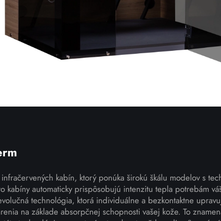
erm
 infračervených kabín, ktorý ponúka širokú škálu modelov s te
 kabíny automaticky prispôsobujú intenzitu tepla potrebám váš
olučná technológia, ktorá individuálne a bezkontaktne upravuj
arenia na základe absorpčnej schopnosti vašej kože. To znamen