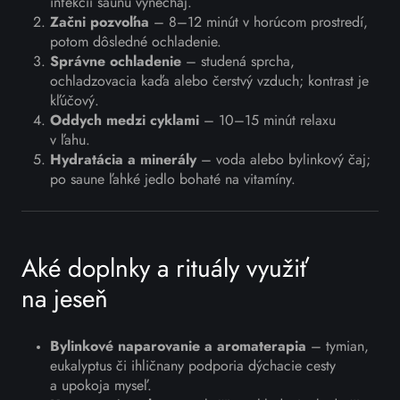
infekcii saunu vynechaj.
Začni pozvoľna
– 8–12 minút v horúcom prostredí,
potom dôsledné ochladenie.
Správne ochladenie
– studená sprcha,
ochladzovacia kaďa alebo čerstvý vzduch; kontrast je
kľúčový.
Oddych medzi cyklami
– 10–15 minút relaxu
v ľahu.
Hydratácia a minerály
– voda alebo bylinkový čaj;
po saune ľahké jedlo bohaté na vitamíny.
Aké doplnky a rituály využiť
na jeseň
Bylinkové naparovanie a aromaterapia
– tymian,
eukalyptus či ihličnany podporia dýchacie cesty
a upokoja myseľ.