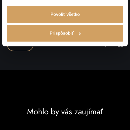
Povoliť všetko
Prispôsobiť
Zdieľajte nás
SPÄŤ
Zdieľ
Mohlo by vás zaujímať