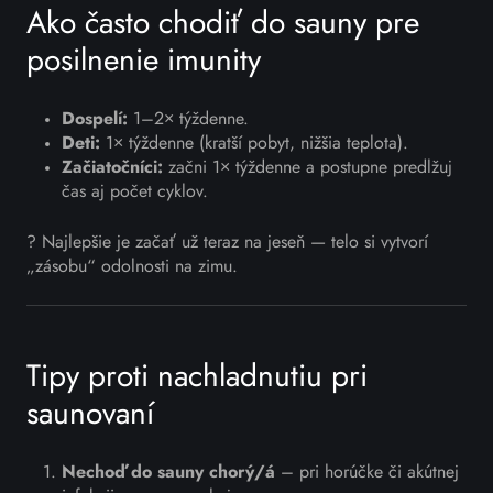
Ako často chodiť do sauny pre
posilnenie imunity
Dospelí:
1–2× týždenne.
Deti:
1× týždenne (kratší pobyt, nižšia teplota).
Začiatočníci:
začni 1× týždenne a postupne predlžuj
čas aj počet cyklov.
? Najlepšie je začať už teraz na jeseň — telo si vytvorí
„zásobu“ odolnosti na zimu.
Tipy proti nachladnutiu pri
saunovaní
Nechoď do sauny chorý/á
– pri horúčke či akútnej