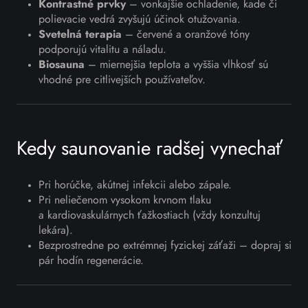
Kontrastné prvky
– vonkajšie ochladenie, kade či
polievacie vedrá zvyšujú účinok otužovania.
Svetelná terapia
– červené a oranžové tóny
podporujú vitalitu a náladu.
Biosauna
– miernejšia teplota a vyššia vlhkosť sú
vhodné pre citlivejších používateľov.
Kedy saunovanie radšej vynechať
Pri horúčke, akútnej infekcii alebo zápale.
Pri neliečenom vysokom krvnom tlaku
a kardiovaskulárnych ťažkostiach (vždy konzultuj
lekára).
Bezprostredne po extrémnej fyzickej záťaži – dopraj si
pár hodín regenerácie.