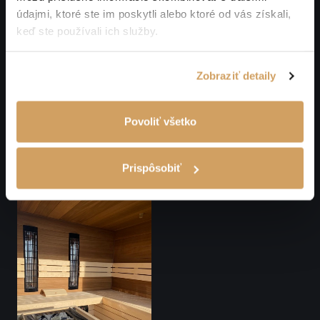
údajmi, ktoré ste im poskytli alebo ktoré od vás získali,
keď ste používali ich služby.
Zobraziť detaily
Povoliť všetko
Prispôsobiť