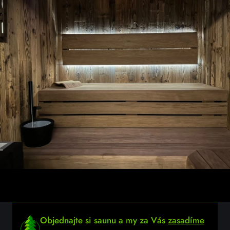
Objednajte si saunu a my za Vás
zasadíme