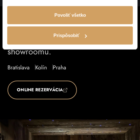
Povoliť všetko
Chcete vidieť našu prácu naživo?
Prispôsobiť
Objednajte si návštevu nášho
showroomu.
Bratislava
Kolín
Praha
ONLINE REZERVÁCIA