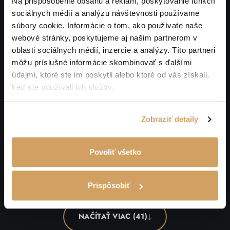
Na prispôsobenie obsahu a reklám, poskytovanie funkcií
sociálnych médií a analýzu návštevnosti používame
súbory cookie. Informácie o tom, ako používate naše
webové stránky, poskytujeme aj našim partnerom v
oblasti sociálnych médií, inzercie a analýzy. Títo partneri
môžu príslušné informácie skombinovať s ďalšími
údajmi, ktoré ste im poskytli alebo ktoré od vás získali,
keď ste používali ich služby.
Zobraziť detaily
Povoliť všetko
Prispôsobiť
NAČÍTAŤ VIAC (41)