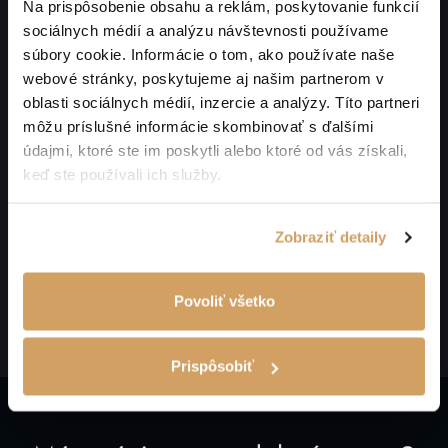
Na prispôsobenie obsahu a reklám, poskytovanie funkcií
sociálnych médií a analýzu návštevnosti používame
Skonzultovali sme technickú realizáciu
súbory cookie. Informácie o tom, ako používate naše
Navrhli sme vhodné riešenie
webové stránky, poskytujeme aj našim partnerom v
Zamerali sme miesto výstavby
oblasti sociálnych médií, inzercie a analýzy. Títo partneri
Poskytli sme záručný a pozáručný servis
môžu príslušné informácie skombinovať s ďalšími
Po úspešnej realizácii sme zasadili 1 strom
údajmi, ktoré ste im poskytli alebo ktoré od vás získali,
keď ste používali ich služby.
Zobraziť detaily
Zdieľajte nás
SPÄŤ
Zdieľ
Povoliť všetko
Prispôsobiť