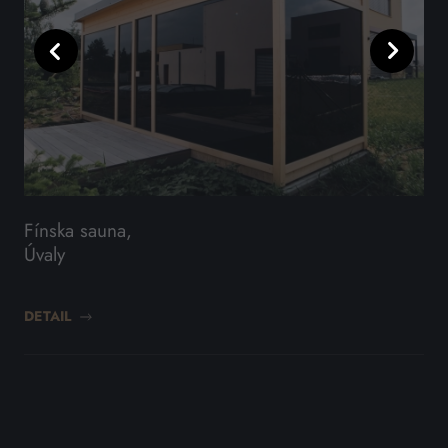
Predchádzajúci
Ďalší
Fínska sauna,
Ko
Úvaly
Le
DETAIL
DET