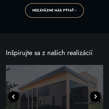
NEZÁVÄZNE NÁS PÝTAŤ
Inšpirujte sa z našich realizácií
Predchádzajúci
Ďalší