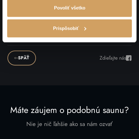
Povoliť všetko
Prispôsobiť
Zdieľajte nás
SPÄŤ
Zdieľ
Máte záujem o podobnú saunu?
Nie je nič ľahšie ako sa nám ozvať