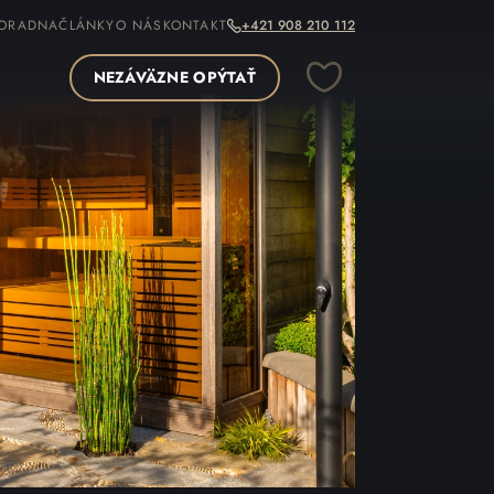
ORADNA
ČLÁNKY
O NÁS
KONTAKT
+421 908 210 112
NEZÁVÄZNE OPÝTAŤ