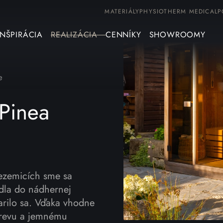
MATERIÁLY
PHYSIOTHERM MEDICAL
P
INŠPIRÁCIA
REALIZÁCIA
CENNÍKY
SHOWROOMY
e
 Pinea
Sezemicích sme sa
adla do nádhernej
arilo sa. Vďaka vhodne
drevu a jemnému