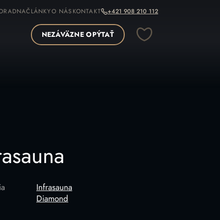
ORADNA
ČLÁNKY
O NÁS
KONTAKT
+421 908 210 112
NEZÁVÄZNE OPÝTAŤ
OPÍROVAŤ ODKAZ
rasauna
ia
Infrasauna
Diamond