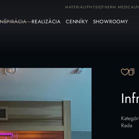
MATERIÁLY
PHYSIOTHERM MEDICAL
P
INŠPIRÁCIA
REALIZÁCIA
CENNÍKY
SHOWROOMY
SK
Inf
Kategór
Rada