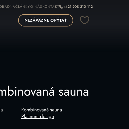
ORADNA
ČLÁNKY
O NÁS
KONTAKT
+421 908 210 112
NEZÁVÄZNE OPÝTAŤ
OPÍROVAŤ ODKAZ
mbinovaná sauna
ia
Kombinovaná sauna
Platinum design