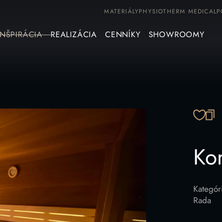
MATERIÁLY
PHYSIOTHERM MEDICAL
P
INŠPIRÁCIA
REALIZÁCIA
CENNÍKY
SHOWROOMY
SK
Ko
Kategór
Rada