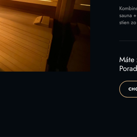
Kombino
sauna +
stien zo
Máte
Poraď
CHC