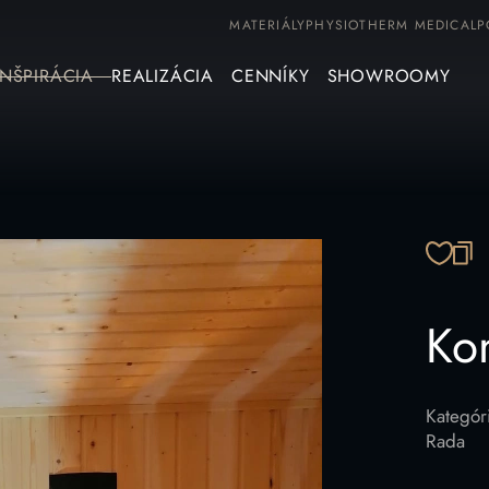
MATERIÁLY
PHYSIOTHERM MEDICAL
P
INŠPIRÁCIA
REALIZÁCIA
CENNÍKY
SHOWROOMY
SK
Ko
Kategór
Rada