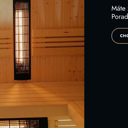
Máte
Poraď
CHC