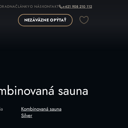
ORADNA
ČLÁNKY
O NÁS
KONTAKT
+421 908 210 112
NEZÁVÄZNE OPÝTAŤ
OPÍROVAŤ ODKAZ
mbinovaná sauna
ia
Kombinovaná sauna
Silver