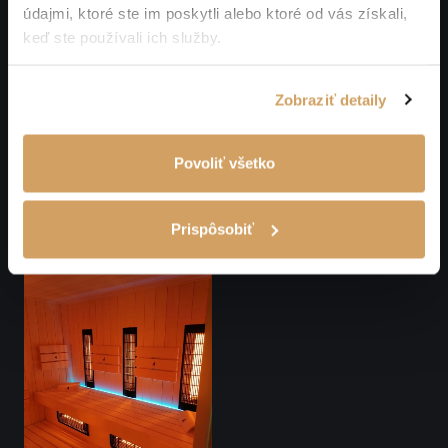
údajmi, ktoré ste im poskytli alebo ktoré od vás získali,
keď ste používali ich služby.
Zobraziť detaily
Povoliť všetko
Prispôsobiť