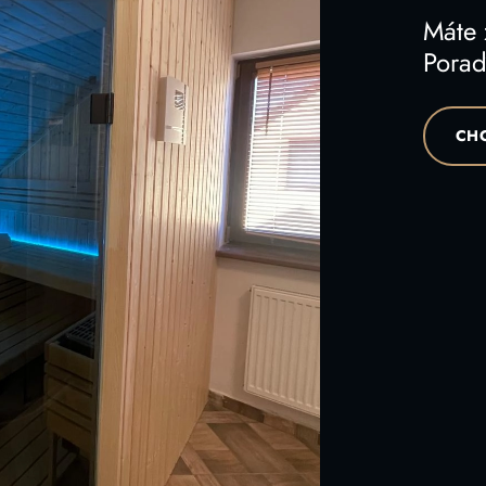
Máte
Poraď
CHC