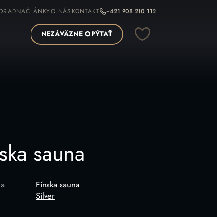
ORADNA
ČLÁNKY
O NÁS
KONTAKT
+421 908 210 112
NEZÁVÄZNE OPÝTAŤ
OPÍROVAŤ ODKAZ
nska sauna
ia
Fínska sauna
Silver