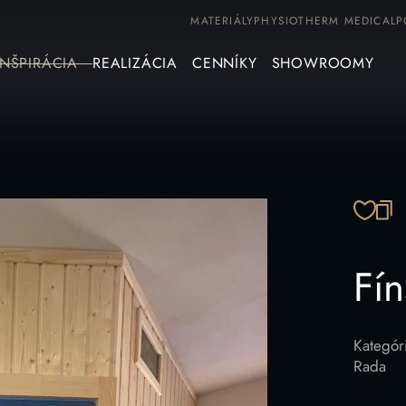
MATERIÁLY
PHYSIOTHERM MEDICAL
P
INŠPIRÁCIA
REALIZÁCIA
CENNÍKY
SHOWROOMY
SK
Fí
Kategór
Rada