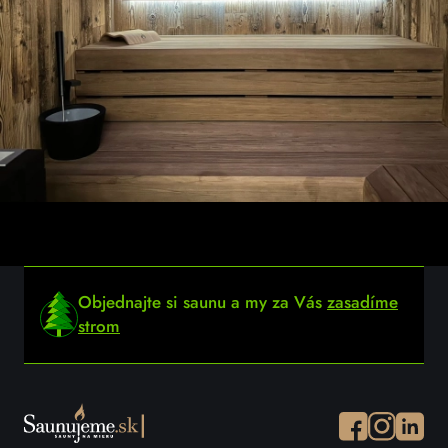
Objednajte si saunu a my za Vás
zasadíme
strom
Facebook
Instagram
Instagr