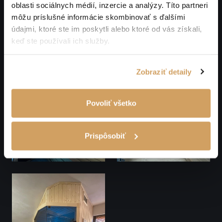
oblasti sociálnych médií, inzercie a analýzy. Títo partneri
môžu príslušné informácie skombinovať s ďalšími
údajmi, ktoré ste im poskytli alebo ktoré od vás získali,
keď ste používali ich služby.
Zobraziť detaily
Povoliť všetko
Prispôsobiť